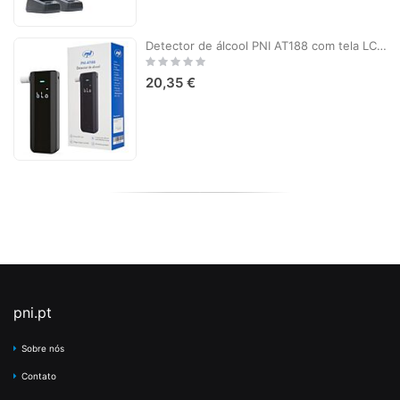
Detector de álcool PNI AT188 com tela LCD, alarme sonoro e leve
Rating:
0%
20,35 €
pni.pt
Sobre nós
Contato