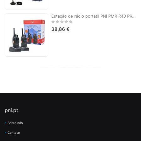
Estação de rádio portátil PNI PMR R40 PRO, conjunto com 2 peças, 0,5 W, 16 canais programáveis, 16 PMR e 50 CTCSS e 104 tons DCS, ASQ, TOT, monitor, programável, baterias de 1200mAh, carregadores e fones de ouvido incluídos
Rating:
0%
38,86 €
pni.pt
Sobre nós
Contato