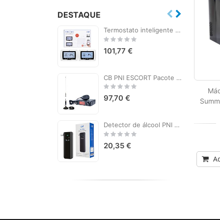
DESTAQUE
Termostato inteligente PNI CT400 wireless, com WiFi, controla 1 unidade central e 2 zonas diferentes, térreo via Internet, para unidades de aquecimento central, bombas, válvulas solenóides, APP TuyaSmart, histerese 0,2 graus C, controla 2 grupos de bombea
Rating:
0%
101,77 €
CB PNI ESCORT Pacote da estação de rádio HP 9001 PRO ASQ + antena CB PNI S75 com ímã
Rating:
Máq
0%
97,70 €
Summe
Detector de álcool PNI AT188 com tela LCD, alarme sonoro e leve
Rating:
0%
20,35 €
Ad