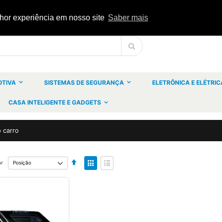
lhor experiência em nosso site
Saber mais
Pesquisa
OTIVA
SISTEMAS DE SEGURANÇA
ELETRÔNICA E ELÉTRIC
CASA INTELIGENTE E GADGETS
 carro
Definir
Ver
or
Ordenação
como
Decrescente
Grelha
Lista