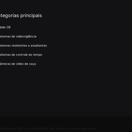
tegorias principais
ádio CB
istemas de videovigilância
istemas resistentes a assaltantes
istemas de controle do tempo
âmeras de vídeo de caça
©Copyright 2021 by ONLINESHOP SRL. Todos os direitos reservados.