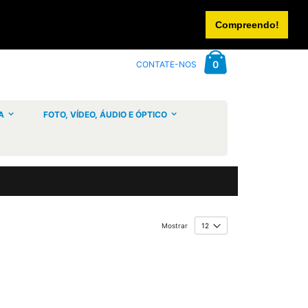
CONTACTE-NOS
INICIAR SESSÃO
CRIAR UMA CONTA
Compreendo!
Cart
artigos
0
CONTATE-NOS
A
FOTO, VÍDEO, ÁUDIO E ÓPTICO
Mostrar