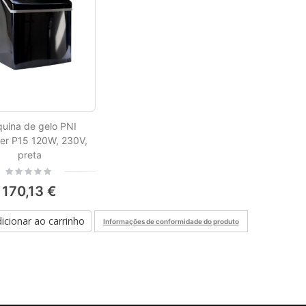
Estação de rádio portátil PNI PMR R40 PRO, conjunto com 2 peças, 0,5 W, 16 canais programáveis, 16 PMR e 50 CTCSS e 104 tons DCS, ASQ, TOT, monitor, programável, baterias de 1200mAh, carregadores e fones de ouvido incluídos
Rating:
0%
38,86 €
uina de gelo PNI
r P15 120W, 230V,
preta
Rating:
0%
170,13 €
icionar ao carrinho
Informações de conformidade do produto