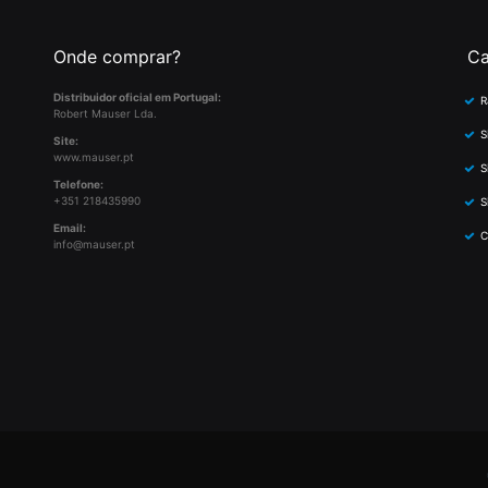
Onde comprar?
Ca
Distribuidor oficial em Portugal:
R
Robert Mauser Lda.
S
Site:
www.mauser.pt
S
Telefone:
+351 218435990
S
Email:
C
info@mauser.pt