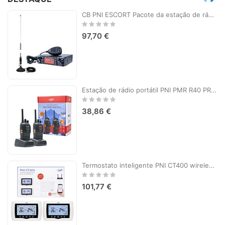
CB PNI ESCORT Pacote da estação de rádio HP 9001 PRO ASQ + antena CB PNI S75 com ímã
Rating:
0%
97,70 €
Estação de rádio portátil PNI PMR R40 PRO, conjunto com 2 peças, 0,5 W, 16 canais programáveis, 16 PMR e 50 CTCSS e 104 tons DCS, ASQ, TOT, monitor, programável, baterias de 1200mAh, carregadores e fones de ouvido incluídos
Rating:
0%
38,86 €
Termostato inteligente PNI CT400 wireless, com WiFi, controla 1 unidade central e 2 zonas diferentes, térreo via Internet, para unidades de aquecimento central, bombas, válvulas solenóides, APP TuyaSmart, histerese 0,2 graus C, controla 2 grupos de bombea
Rating:
0%
101,77 €