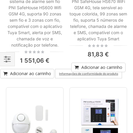
sistema de alarme sem fio
PNI SafeHouse HS670 WiFi
PNI SafeHouse HS600 Wifi
GSM 4G, tela sensível ao
GSM 4G, suporta 90 zonas
toque colorida, 99 zonas sem
sem fio e 3 zonas com fio,
fio, suporta 5 números de
compatível com o aplicativo
telefone, chamada de alarme
Tuya Smart, alerta por SMS,
e SMS, compatível com o
chamada de voz e
aplicativo Tuya Smart
notificação por telefone.
Rating:
0%
Rating:
81,83 €
0%
1 551,06 €
Adicionar ao carrinho
Filtrar
Adicionar ao carrinho
Informações de conformidade do produto
Por