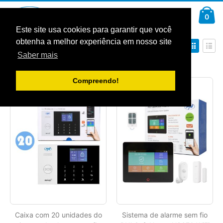
Ir
Car
para
arti
0
Pesquisa
o
Conteúdo
Este site usa cookies para garantir que você
obtenha a melhor experiência em nosso site
Definir
Ver
Ordenar por
Ordenação
como
Saber mais
Decrescente
Grelha
Lista
Mostrar
Compreendo!
Caixa com 20 unidades do
Sistema de alarme sem fio