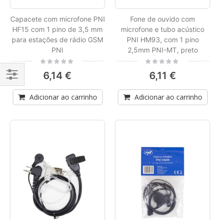
Capacete com microfone PNI
Fone de ouvido com
HF15 com 1 pino de 3,5 mm
microfone e tubo acústico
para estações de rádio GSM
PNI HM93, com 1 pino
PNI
2,5mm PNI-MT, preto
Rating:
Rating:
0%
0%
6,14 €
6,11 €
Filtrar
Adicionar ao carrinho
Adicionar ao carrinho
Por