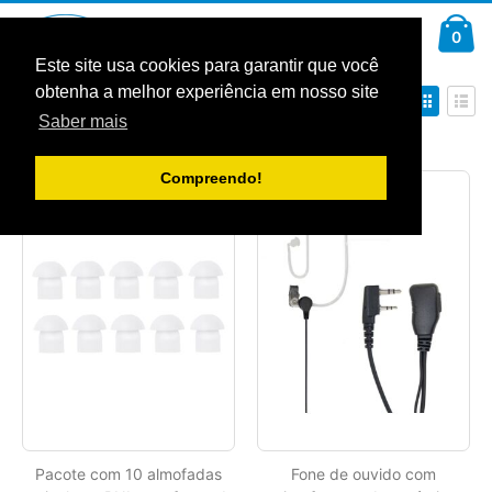
Ir
Car
para
arti
0
Pesquisa
o
Conteúdo
Este site usa cookies para garantir que você
obtenha a melhor experiência em nosso site
Definir
Ver
Ordenar por
Ordenação
como
Saber mais
Decrescente
Grelha
Lista
Mostrar
Compreendo!
Pacote com 10 almofadas
Fone de ouvido com