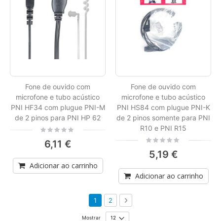
Fone de ouvido com
Fone de ouvido com
microfone e tubo acústico
microfone e tubo acústico
PNI HF34 com plugue PNI-M
PNI HS84 com plugue PNI-K
de 2 pinos para PNI HP 62
de 2 pinos somente para PNI
R10 e PNI R15
Rating:
0%
Rating:
6,11 €
0%
5,19 €
Adicionar ao carrinho
Adicionar ao carrinho
Página
Está de momento a ler a página
Página
Página
Seguinte
1
2
Mostrar