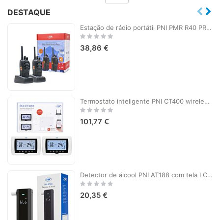
DESTAQUE
Estação de rádio portátil PNI PMR R40 PRO, conjunto com 2 peças, 0,5 W, 16 canais programáveis, 16 PMR e 50 CTCSS e 104 tons DCS, ASQ, TOT, monitor, programável, baterias de 1200mAh, carregadores e fones de ouvido incluídos
Rating:
0%
38,86 €
Termostato inteligente PNI CT400 wireless, com WiFi, controla 1 unidade central e 2 zonas diferentes, térreo via Internet, para unidades de aquecimento central, bombas, válvulas solenóides, APP TuyaSmart, histerese 0,2 graus C, controla 2 grupos de bombea
Rating:
0%
101,77 €
Detector de álcool PNI AT188 com tela LCD, alarme sonoro e leve
Rating:
0%
20,35 €