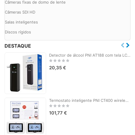
Câmeras fixas de domo de lente
Câmeras SDI HD
Salas inteligentes
Discos rígidos
DESTAQUE
Detector de álcool PNI AT188 com tela LCD, alarme sonoro e leve
Rating:
0%
20,35 €
Termostato inteligente PNI CT400 wireless, com WiFi, controla 1 unidade central e 2 zonas diferentes, térreo via Internet, para unidades de aquecimento central, bombas, válvulas solenóides, APP TuyaSmart, histerese 0,2 graus C, controla 2 grupos de bombea
Rating:
0%
101,77 €