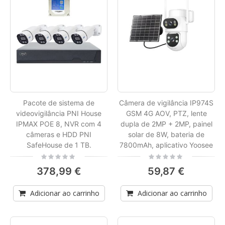
Pacote de sistema de
Câmera de vigilância IP974S
videovigilância PNI House
GSM 4G AOV, PTZ, lente
IPMAX POE 8, NVR com 4
dupla de 2MP + 2MP, painel
câmeras e HDD PNI
solar de 8W, bateria de
SafeHouse de 1 TB.
7800mAh, aplicativo Yoosee
Rating:
Rating:
0%
0%
378,99 €
59,87 €
Adicionar ao carrinho
Adicionar ao carrinho