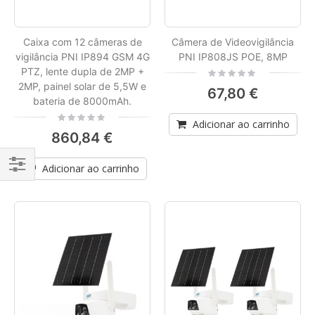
Caixa com 12 câmeras de
Câmera de Videovigilância
vigilância PNI IP894 GSM 4G
PNI IP808JS POE, 8MP
PTZ, lente dupla de 2MP +
Rating:
0%
2MP, painel solar de 5,5W e
67,80 €
bateria de 8000mAh.
Rating:
Adicionar ao carrinho
0%
860,84 €
Adicionar ao carrinho
Filtrar
Por