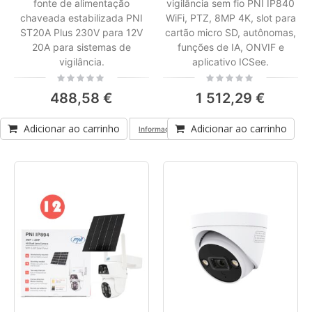
fonte de alimentação
vigilância sem fio PNI IP840
chaveada estabilizada PNI
WiFi, PTZ, 8MP 4K, slot para
ST20A Plus 230V para 12V
cartão micro SD, autônomas,
20A para sistemas de
funções de IA, ONVIF e
vigilância.
aplicativo ICSee.
Rating:
Rating:
0%
0%
488,58 €
1 512,29 €
Adicionar ao carrinho
Adicionar ao carrinho
Informações de conformidade do produto