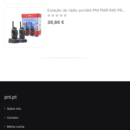
Estação de rádio portátil PNI PMR R40 PRO, conjunto com 2 peças, 0,5 W, 16 canais programáveis, 16 PMR e 50 CTCSS e 104 tons DCS, ASQ, TOT, monitor, programável, baterias de 1200mAh, carregadores e fones de ouvido incluídos
Rating:
0%
38,86 €
pni.pt
Sobre nós
Contato
Minha conta