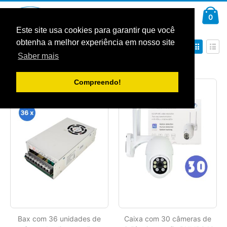
Ir
Car
para
arti
0
Pesquisa
o
Conteúdo
Este site usa cookies para garantir que você
obtenha a melhor experiência em nosso site
Definir
Ver
Ordenar por
Ordenação
como
Saber mais
Decrescente
Grelha
Lista
Mostrar
Compreendo!
Bax com 36 unidades de
Caixa com 30 câmeras de