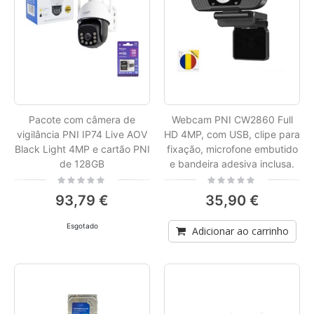
Pacote com câmera de
Webcam PNI CW2860 Full
vigilância PNI IP74 Live AOV
HD 4MP, com USB, clipe para
Black Light 4MP e cartão PNI
fixação, microfone embutido
de 128GB
e bandeira adesiva inclusa.
Rating:
Rating:
0%
0%
93,79 €
35,90 €
Esgotado
Adicionar ao carrinho