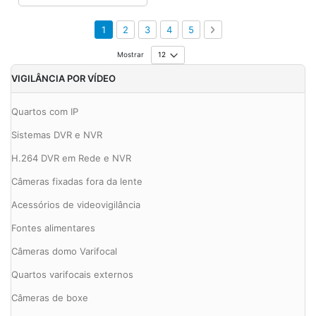
Página
Está de momento a ler a página
Página
Página
Página
Página
Página
Seguinte
1
2
3
4
5
Mostrar
VIGILÂNCIA POR VÍDEO
Quartos com IP
Sistemas DVR e NVR
H.264 DVR em Rede e NVR
Câmeras fixadas fora da lente
Acessórios de videovigilância
Fontes alimentares
Câmeras domo Varifocal
Quartos varifocais externos
Câmeras de boxe