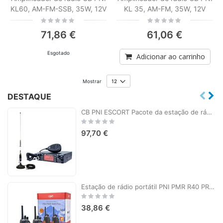
KL60, AM-FM-SSB, 35W, 12V
KL 35, AM-FM, 35W, 12V
Rating:
Rating:
0%
0%
71,86 €
61,06 €
Esgotado
Adicionar ao carrinho
Mostrar
DESTAQUE
CB PNI ESCORT Pacote da estação de rádio HP 9001 PRO ASQ + antena CB PNI S75 com ímã
Rating:
0%
97,70 €
Estação de rádio portátil PNI PMR R40 PRO, conjunto com 2 peças, 0,5 W, 16 canais programáveis, 16 PMR e 50 CTCSS e 104 tons DCS, ASQ, TOT, monitor, programável, baterias de 1200mAh, carregadores e fones de ouvido incluídos
Rating:
0%
38,86 €