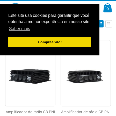
Ir
Car
para
arti
0
Pesquisa
o
Conteúdo
Este site usa cookies para garantir que você
obtenha a melhor experiência em nosso site
Definir
Ver
Ordenar por
Ordenação
como
Saber mais
Decrescente
Grelha
Lista
Mostrar
Compreendo!
Amplificador de rádio CB PNI
Amplificador de rádio CB PNI