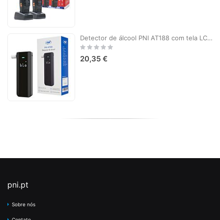
Detector de álcool PNI AT188 com tela LCD, alarme sonoro e leve
Rating:
0%
20,35 €
pni.pt
Sobre nós
Contato