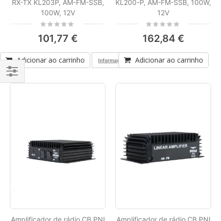
RX-TX KL203P, AM-FM-SSB,
KL200-P, AM-FM-SSB, 100W,
100W, 12V
12V
Rating:
Rating:
0%
0%
101,77 €
162,84 €
Adicionar ao carrinho
Adicionar ao carrinho
Informações de conformidade do produto
Filtrar
Por
Amplificador de rádio CB PNI
Amplificador de rádio CB PNI