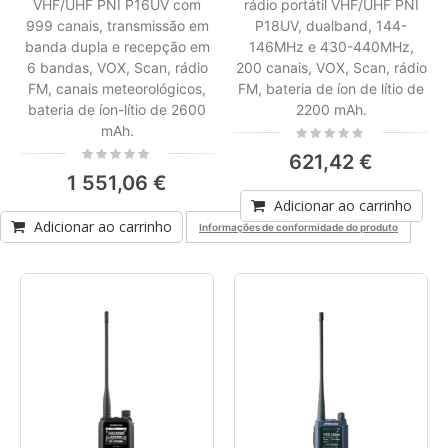
VHF/UHF PNI P16UV com
rádio portátil VHF/UHF PNI
999 canais, transmissão em
P18UV, dualband, 144-
banda dupla e recepção em
146MHz e 430-440MHz,
6 bandas, VOX, Scan, rádio
200 canais, VOX, Scan, rádio
FM, canais meteorológicos,
FM, bateria de íon de lítio de
bateria de íon-lítio de 2600
2200 mAh.
mAh.
Rating:
0%
Rating:
621,42 €
0%
1 551,06 €
Adicionar ao carrinho
Adicionar ao carrinho
Informações de conformidade do produto