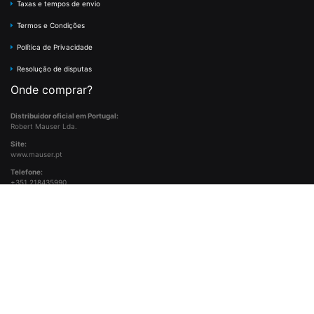
Taxas e tempos de envio
Termos e Condições
Política de Privacidade
Resolução de disputas
Onde comprar?
Distribuidor oficial em Portugal:
Robert Mauser Lda.
Site:
www.mauser.pt
Telefone:
+351 218435990
Email:
info@mauser.pt
Categorias principais
Rádio CB
Sistemas de videovigilância
Sistemas resistentes a assaltantes