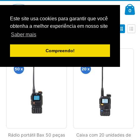
Ir
Car
para
arti
0
Pesquisa
o
Conteúdo
Este site usa cookies para garantir que você
obtenha a melhor experiência em nosso site
Definir
Ver
Ordenar por
Ordenação
como
Saber mais
Decrescente
Grelha
Lista
Mostrar
Compreendo!
Rádio portátil Bax 50 peças
Caixa com 20 unidades de