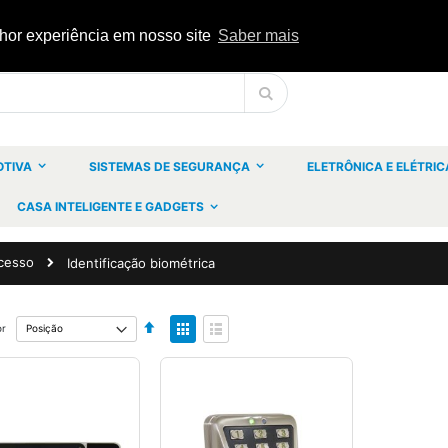
lhor experiência em nosso site
Saber mais
Pesquisa
OTIVA
SISTEMAS DE SEGURANÇA
ELETRÔNICA E ELÉTRIC
CASA INTELIGENTE E GADGETS
acesso
Identificação biométrica
Definir
Ver
or
Ordenação
como
Decrescente
Grelha
Lista