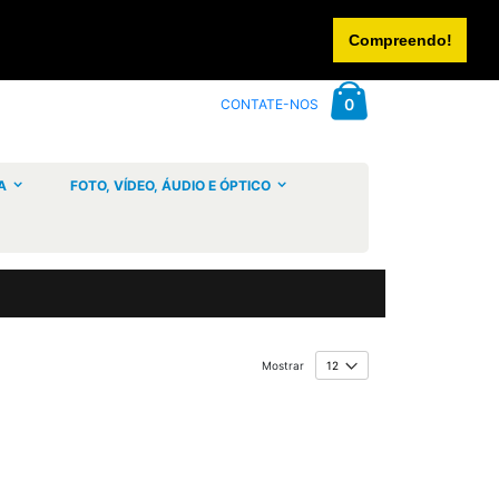
CONTACTE-NOS
INICIAR SESSÃO
CRIAR UMA CONTA
Compreendo!
Cart
artigos
0
CONTATE-NOS
A
FOTO, VÍDEO, ÁUDIO E ÓPTICO
Mostrar