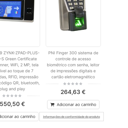
Termostato inteligente PNI CT400 wireless, com WiFi, controla 1 unidade central e 2 zonas diferentes, térreo via Internet, para unidades de aquecimento central, bombas, válvulas solenóides, APP TuyaSmart, histerese 0,2 graus C, controla 2 grupos de bombea
Rating:
0%
101,77 €
19 ZYNK-ZPAD-PLUS-
PNI Finger 300 sistema de
S Green Certificate
controle de acesso
ner, WiFi, 2 MP, tela
biométrico com senha, leitor
ível ao toque de 7
de impressões digitais e
das, RFID, impressão
cartão eletromagnético
 código QR, bluetooth,
Rating:
0%
plug and play
264,63 €
Rating:
0%
550,50 €
Adicionar ao carrinho
icionar ao carrinho
Informações de conformidade do produto