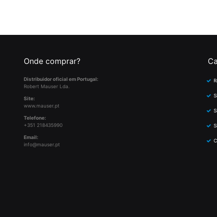
Onde comprar?
Ca
Distribuidor oficial em Portugal:
R
Robert Mauser Lda.
S
Site:
www.mauser.pt
S
Telefone:
+351 218435990
S
Email:
C
info@mauser.pt