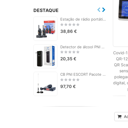
DESTAQUE
Estação de rádio portátil PNI PMR R40 PRO, conjunto com 2 peças, 0,5 W, 16 canais programáveis, 16 PMR e 50 CTCSS e 104 tons DCS, ASQ, TOT, monitor, programável, baterias de 1200mAh, carregadores e fones de ouvido incluídos
Rating:
0%
38,86 €
Detector de álcool PNI AT188 com tela LCD, alarme sonoro e leve
Rating:
Covid-
0%
20,35 €
QR-12-
QR Scan
sens
CB PNI ESCORT Pacote da estação de rádio HP 9001 PRO ASQ + antena CB PNI S75 com ímã
polega
Rating:
digital,
0%
97,70 €
Ad