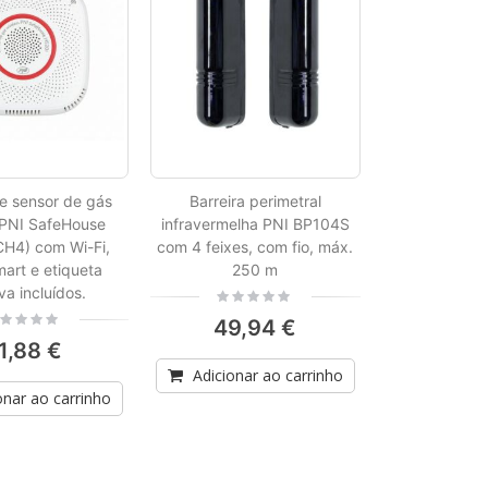
e sensor de gás
Barreira perimetral
PNI SafeHouse
infravermelha PNI BP104S
H4) com Wi-Fi,
com 4 feixes, com fio, máx.
art e etiqueta
250 m
va incluídos.
Rating:
0%
ing:
49,94 €
1,88 €
Adicionar ao carrinho
onar ao carrinho