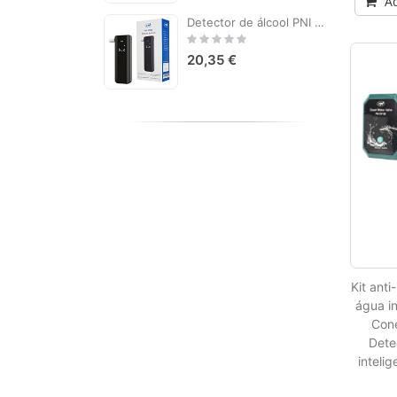
Ad
Detector de álcool PNI AT188 com tela LCD, alarme sonoro e leve
Rating:
0%
20,35 €
Kit ant
água i
Cone
Dete
inteli