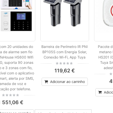
com 20 unidades do
Barreira de Perímetro IR PNI
Pacote d
a de alarme sem fio
BP105S com Energia Solar,
metano 
feHouse HS600 Wifi
Conexão Wi-Fi, App Tuya
HS201 (C
, suporta 90 zonas
Tuya Sm
Rating:
0%
o e 3 zonas com fio,
adesi
119,62 €
Estação de rádio portátil PNI PMR R40 PRO, conjunto com 2 peças, 0,5 W, 16 canais programáveis, 16 PMR e 50 CTCSS e 104 tons DCS, ASQ, TOT, monitor, programável, baterias de 1200mAh, carregadores e fones de ouvido incluídos
vel com o aplicativo
Rat
Rating:
0%
art, alerta por SMS,
0%
4
38,86 €
Adicionar ao carrinho
amada de voz e
icação por telefone.
Adici
Rating:
0%
1 551,06 €