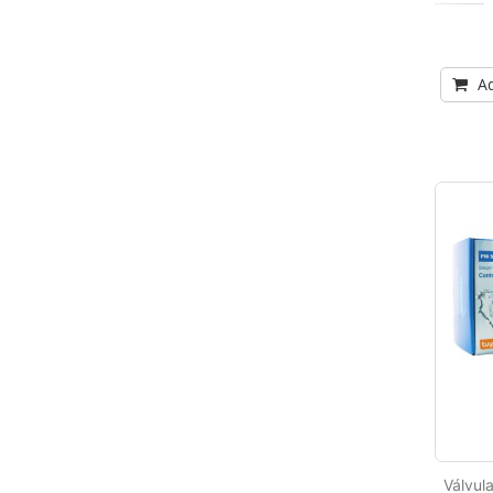
Ad
Válvul