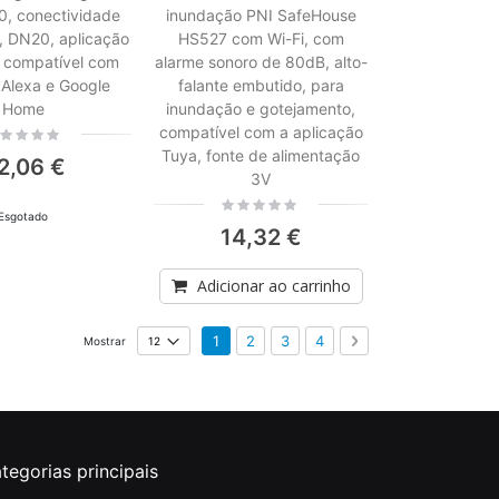
, conectividade
inundação PNI SafeHouse
5, DN20, aplicação
HS527 com Wi-Fi, com
 compatível com
alarme sonoro de 80dB, alto-
Alexa e Google
falante embutido, para
Home
inundação e gotejamento,
compatível com a aplicação
ing:
Tuya, fonte de alimentação
2,06 €
3V
Rating:
Esgotado
0%
14,32 €
Adicionar ao carrinho
Página
Está de momento a ler a página
Página
Página
Página
Página
Seguinte
1
2
3
4
Mostrar
tegorias principais