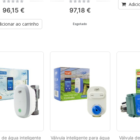
Rating:
Rating:
Adici
0%
0%
96,15 €
97,18 €
icionar ao carrinho
Esgotado
a de água inteligente
Válvula inteligente para água
Válvula de