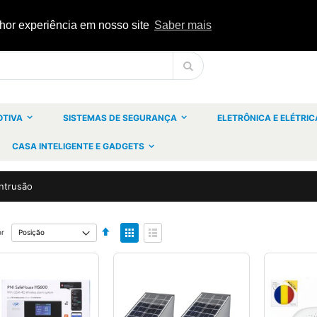
lhor experiência em nosso site
Saber mais
Pesquisa
OTIVA
SISTEMAS DE SEGURANÇA
ELETRÔNICA E ELÉTRIC
CASA INTELIGENTE E GADGETS
ntrusão
Definir
Ver
or
Ordenação
como
Decrescente
Grelha
Lista