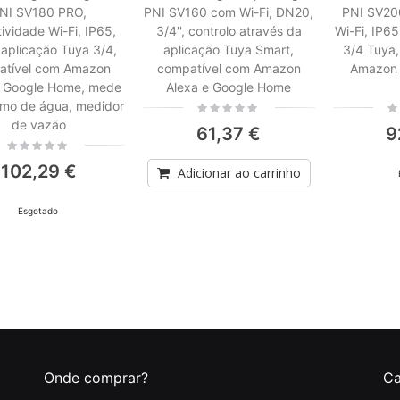
NI SV180 PRO,
PNI SV160 com Wi-Fi, DN20,
PNI SV200
ividade Wi-Fi, IP65,
3/4'', controlo através da
Wi-Fi, IP6
aplicação Tuya 3/4,
aplicação Tuya Smart,
3/4 Tuya,
atível com Amazon
compatível com Amazon
Amazon 
e Google Home, mede
Alexa e Google Home
mo de água, medidor
Rating:
Rat
0%
0%
de vazão
61,37 €
9
Rating:
0%
102,29 €
Adicionar ao carrinho
Esgotado
Onde comprar?
Ca