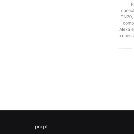
P
conect
DN20, 
comp
Alexa 
o consu
pni.pt