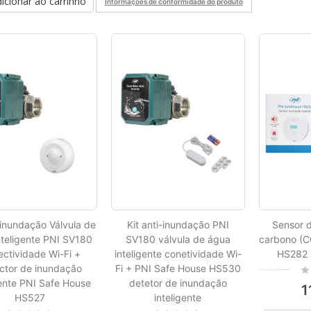
icionar ao carrinho
Informações de conformidade do produto
i-inundação Válvula de
Kit anti-inundação PNI
Sensor 
nteligente PNI SV180
SV180 válvula de água
carbono (C
ctividade Wi-Fi +
inteligente conetividade Wi-
HS282 
ctor de inundação
Fi + PNI Safe House HS530
Rat
0%
gente PNI Safe House
detetor de inundação
1
HS527
inteligente