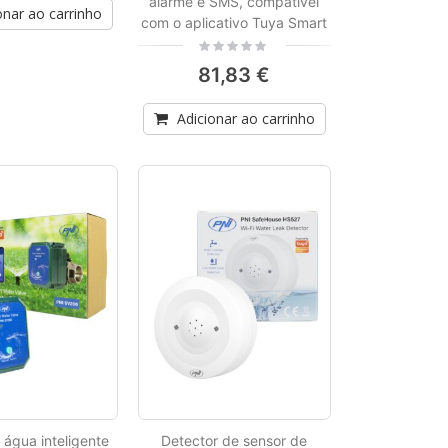
alarme e SMS, compatível
onar ao carrinho
com o aplicativo Tuya Smart
Rating:
0%
81,83 €
Adicionar ao carrinho
 água inteligente
Detector de sensor de