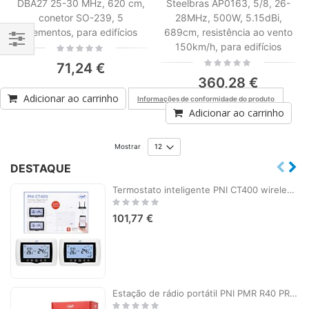
DBA27 25-30 MHz, 620 cm,
Steelbras AP0163, 5/8, 26-
conetor SO-239, 5
28MHz, 500W, 5.15dBi,
elementos, para edifícios
689cm, resistência ao vento
150km/h, para edifícios
Rating:
0%
Filtrar
Rating:
71,24 €
0%
Por
360,28 €
Adicionar ao carrinho
Informações de conformidade do produto
Adicionar ao carrinho
Mostrar
DESTAQUE
Termostato inteligente PNI CT400 wireless, com WiFi, controla 1 unidade central e 2 zonas diferentes, térreo via Internet, para unidades de aquecimento central, bombas, válvulas solenóides, APP TuyaSmart, histerese 0,2 graus C, controla 2 grupos de bombea
Rating:
0%
101,77 €
Estação de rádio portátil PNI PMR R40 PRO, conjunto com 2 peças, 0,5 W, 16 canais programáveis, 16 PMR e 50 CTCSS e 104 tons DCS, ASQ, TOT, monitor, programável, baterias de 1200mAh, carregadores e fones de ouvido incluídos
Rating: