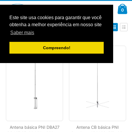
Ir
Car
para
arti
0
Pesquisa
o
Conteúdo
Este site usa cookies para garantir que você
obtenha a melhor experiência em nosso site
Definir
Ver
Ordenar por
Ordenação
como
Saber mais
Decrescente
Grelha
Lista
Mostrar
Compreendo!
Antena básica PNI DBA27
Antena CB básica PNI