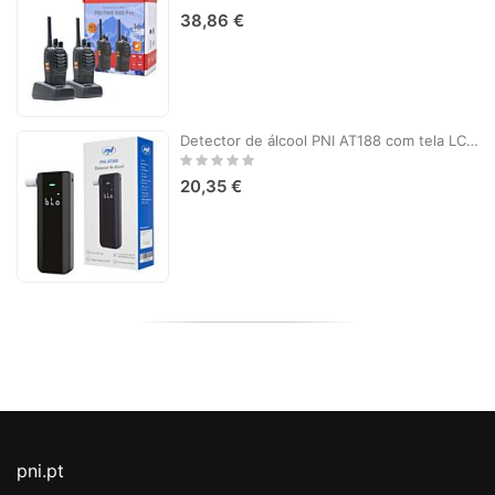
0%
38,86 €
Detector de álcool PNI AT188 com tela LCD, alarme sonoro e leve
Rating:
0%
20,35 €
pni.pt