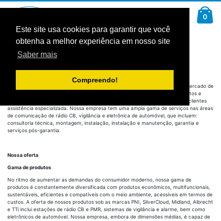
Ir
Car
para
arti
0
Pesquisa
o
Conteúdo
Este site usa cookies para garantir que você
obtenha a melhor experiência em nosso site
Sobre nós
Saber mais
Quem somos nós?
Importador, Distribuidor
Compreendo!
ONLINESHOP SRL, fundada em 2004, é uma importante produtora em um mercado de
competitividade de alto nível. A empresa oferece uma ampla gama de produtos e
serviços, desenvolve e implementa soluções personalizadas e assegura aos clientes
assistência especializada. Nossa empresa tem uma ampla gama de serviços nas áreas
de comunicação de rádio CB, vigilância e eletrônica de automóvel, que incluem:
consultoria técnica, montagem, instalação, instalação e manutenção, garantia e
serviços pós-garantia.
Nossa oferta
Gama de produtos
No ritmo de aumentar as demandas do consumidor moderno, nossa gama de
produtos é constantemente diversificada com produtos econômicos, multifuncionais,
sustentáveis, eficientes e compatíveis com o meio ambiente, acessíveis em termos de
custos. A oferta de nossos produtos sob as marcas PNI, SilverCloud, Midland, Albrecht
e TTi inclui estações de rádio CB e PMR, sistemas de vigilância e alarme, bem como
eletrônicos de automóvel. Nossa empresa, embora de dimensões médias, é capaz de