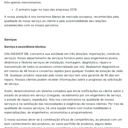
Nós apenas mencionamos:
O primeiro lugar no topo das empresas 2018
A nossa ambição é nos tornarmos líderes de mercado europeus, reconhecidos pela
qualidade do nosso serviço ao cliente e pela sustentabilidade das relações
estabelecidas com os nossos parceiros.
Serviços
Serviço e assistência técnica
ONLINESHOP SRL concentra sua atividade em três direções: importação, comércio,
serviços. Nosso departamento de serviços fornece pelos seus engenheiros jovens,
dinâmicos e flexíveis serviços de instalação, montagem, diagnóstico, reparo e
manutenção de todos os produtos comercializado por nós. Realizamos diagnósticos
em menos de 48 horas e consertos rápidos para qualquer modelo de estação de rádio
CB. Qualquer produto reparado pelo nosso serviço tem uma garantia de 90 dias em
reparo. Nossos clientes podem receber informações sobre o progresso da solicitação
de serviço.
Assim, desenvolvemos um sistema complexo que envia notificações ao cliente sobre o
estado do produto em serviço (chegada, recebimento por um engenheiro de serviço,
o estado de reparo, expedição). Nós nos concentramos na qualidade de nossos
serviços e na satisfação das necessidades e exigências de nossos clientes. Por trás da
qualidade de nossos serviços, há uma equipe inteira com muitas habilidades e
especializações, de engenheiros, economistas e programadores.
O nosso sucesso deve-se à combinação eficaz de competências, ao pessoal com um
bom conhecimento dos produtos, ao vasto portfólio de produtos, alguns deles