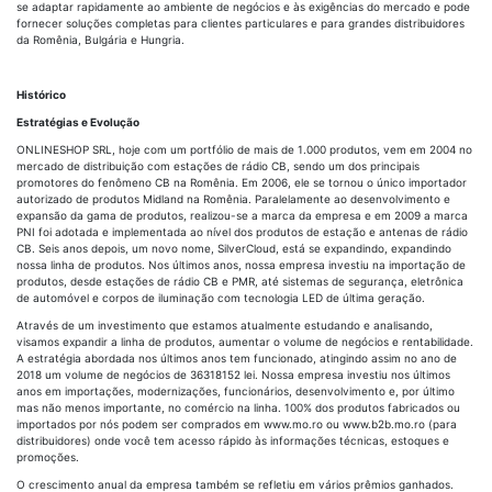
se adaptar rapidamente ao ambiente de negócios e às exigências do mercado e pode
fornecer soluções completas para clientes particulares e para grandes distribuidores
da Romênia, Bulgária e Hungria.
Histórico
Estratégias e Evolução
ONLINESHOP SRL, hoje com um portfólio de mais de 1.000 produtos, vem em 2004 no
mercado de distribuição com estações de rádio CB, sendo um dos principais
promotores do fenômeno CB na Romênia. Em 2006, ele se tornou o único importador
autorizado de produtos Midland na Romênia. Paralelamente ao desenvolvimento e
expansão da gama de produtos, realizou-se a marca da empresa e em 2009 a marca
PNI foi adotada e implementada ao nível dos produtos de estação e antenas de rádio
CB. Seis anos depois, um novo nome, SilverCloud, está se expandindo, expandindo
nossa linha de produtos. Nos últimos anos, nossa empresa investiu na importação de
produtos, desde estações de rádio CB e PMR, até sistemas de segurança, eletrônica
de automóvel e corpos de iluminação com tecnologia LED de última geração.
Através de um investimento que estamos atualmente estudando e analisando,
visamos expandir a linha de produtos, aumentar o volume de negócios e rentabilidade.
A estratégia abordada nos últimos anos tem funcionado, atingindo assim no ano de
2018 um volume de negócios de 36318152 lei. Nossa empresa investiu nos últimos
anos em importações, modernizações, funcionários, desenvolvimento e, por último
mas não menos importante, no comércio na linha. 100% dos produtos fabricados ou
importados por nós podem ser comprados em www.mo.ro ou www.b2b.mo.ro (para
distribuidores) onde você tem acesso rápido às informações técnicas, estoques e
promoções.
O crescimento anual da empresa também se refletiu em vários prêmios ganhados.