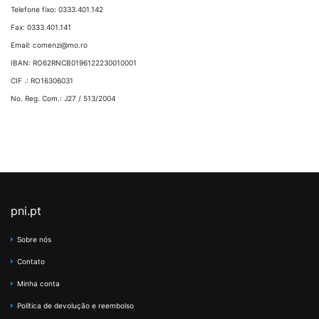
Telefone fixo: 0333.401.142
Fax: 0333.401.141
Email:
comenzi@mo.ro
IBAN: RO62RNCB0196122230010001
CIF .: RO16306031
No. Reg. Com.: J27 / 513/2004
pni.pt
Sobre nós
Contato
Minha conta
Política de devolução e reembolso