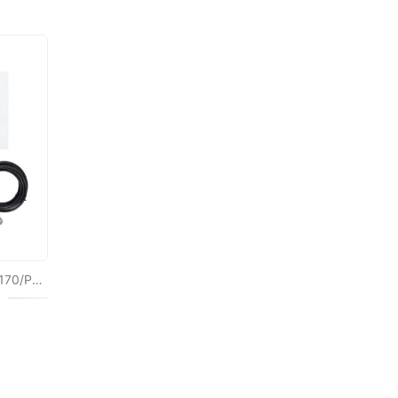
Base magnética PNI 170/PL 170 mm, fina, contém cabo de 4m e plugue PL259