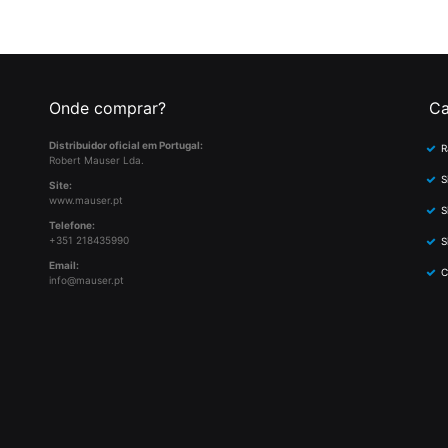
Onde comprar?
Ca
Distribuidor oficial em Portugal:
R
Robert Mauser Lda.
S
Site:
www.mauser.pt
S
Telefone:
+351 218435990
S
Email:
C
info@mauser.pt