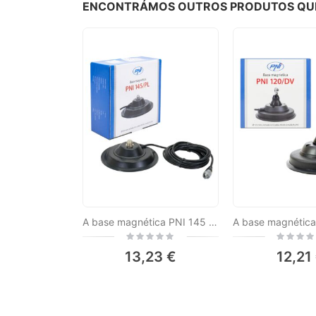
ENCONTRÁMOS OUTROS PRODUTOS QUE 
A base magnética PNI 145 / PL 145mm contém 4m de cabo e tomada PL259
Rating:
Rating:
0%
0%
13,23 €
12,21