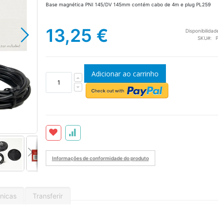
Base magnética PNI 145/DV 145mm contém cabo de 4m e plug PL259
13,25 €
Disponibilidad
SKU
Adicionar ao carrinho
Base magnética PNI 145/DV
Informações de conformidade do produto
nicas
Transferir