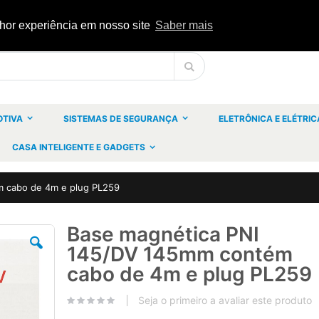
lhor experiência em nosso site
Saber mais
Pesquisa
OTIVA
SISTEMAS DE SEGURANÇA
ELETRÔNICA E ELÉTRIC
CASA INTELIGENTE E GADGETS
 cabo de 4m e plug PL259
Base magnética PNI
Saltar
para
145/DV 145mm contém
o
início
cabo de 4m e plug PL259
da
Galeria
de
Seja o primeiro a avaliar este produto
imagens