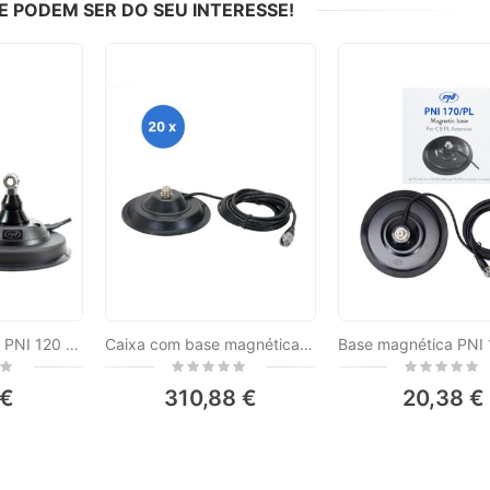
PODEM SER DO SEU INTERESSE!
A base magnética PNI 120 / DV 125 mm contém um cabo de 4m e um soquete PL259
Caixa com base magnética de 20 peças PNI 145/PL 145mm contém cabo de 4m e plugue PL259
Rating:
Rating:
0%
0%
 €
310,88 €
20,38 €