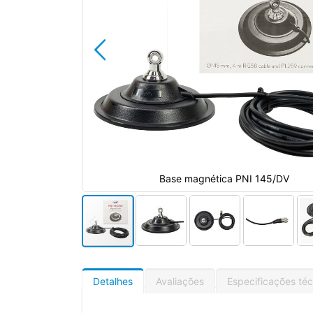
V
Base magnética PNI 145/DV
Detalhes
Avaliações
Especificações téc