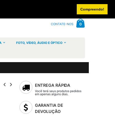
CONTACTE-NOS
INICIAR SESSÃO
CRIAR UMA CONTA
Compreendo!
Cart
artigos
0
CONTATE-NOS
A
FOTO, VÍDEO, ÁUDIO E ÓPTICO
ENTREGA RÁPIDA
Você terá seus produtos pedidos
em apenas alguns dias.
GARANTIA DE
DEVOLUÇÃO