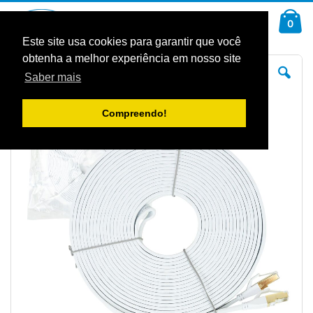
Ir
Car
para
arti
0
Pesquisa
o
Conteúdo
Este site usa cookies para garantir que você
obtenha a melhor experiência em nosso site
Saltar
Sal
para
pa
Saber mais
o
o
final
iníc
da
da
Galeria
Gal
Compreendo!
de
de
imagens
im