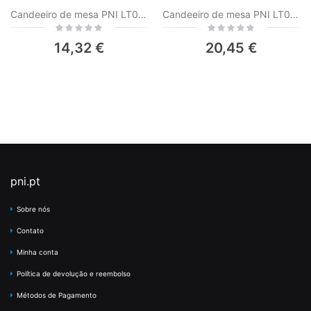
Candeeiro de mesa PNI LT04W com LED 2,5W, bateria 1200 mAh, carregamento via USB-C, 150 lumens, luz branca quente 3000K, botão de toque, regulável, cor branca
Candeeiro de mesa PNI LT05W com LED 3W, bateria 1800 mAh, carregamento via USB-C, 200 lumens, luz branca + RGB, botão touch, regulável, cor branca
Rating:
Rating:
0%
0%
14,32 €
20,45 €
pni.pt
Sobre nós
Contato
Minha conta
Política de devolução e reembolso
Métodos de Pagamento