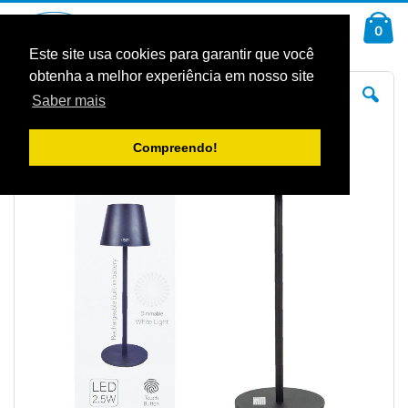
Ir
Car
para
arti
0
Pesquisa
o
Conteúdo
Este site usa cookies para garantir que você
obtenha a melhor experiência em nosso site
Saltar
Sal
para
pa
Saber mais
o
o
final
iníc
da
da
Galeria
Gal
Compreendo!
de
de
imagens
im