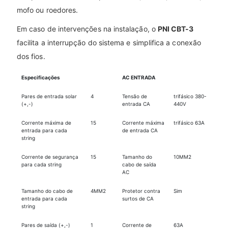
mofo ou roedores.
Em caso de intervenções na instalação, o
PNI CBT-3
facilita a interrupção do sistema e simplifica a conexão
dos fios.
Especificações
AC ENTRADA
Pares de entrada solar
4
Tensão de
trifásico 380-
(+,-)
entrada CA
440V
Corrente máxima de
15
Corrente máxima
trifásico 63A
entrada para cada
de entrada CA
string
Corrente de segurança
15
Tamanho do
10MM2
para cada string
cabo de saída
AC
Tamanho do cabo de
4MM2
Protetor contra
Sim
entrada para cada
surtos de CA
string
Pares de saída (+,-)
1
Corrente de
63A