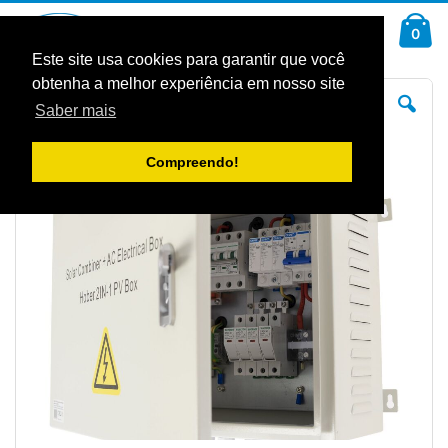
Ir
Car
para
arti
0
Pesquisa
o
Conteúdo
Este site usa cookies para garantir que você
obtenha a melhor experiência em nosso site
Saltar
Sal
para
pa
Saber mais
o
o
final
iníc
da
da
Galeria
Gal
Compreendo!
de
de
imagens
im