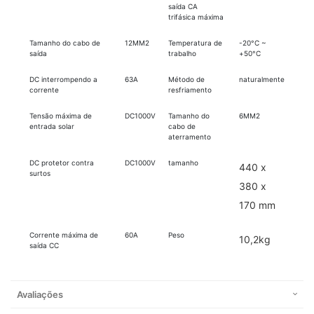
saída CA
trifásica máxima
Tamanho do cabo de
12MM2
Temperatura de
-20°C ~
saída
trabalho
+50°C
DC interrompendo a
63A
Método de
naturalmente
corrente
resfriamento
Tensão máxima de
DC1000V
Tamanho do
6MM2
entrada solar
cabo de
aterramento
DC protetor contra
DC1000V
tamanho
440 x
surtos
380 x
170 mm
Corrente máxima de
60A
Peso
10,2kg
saída CC
Avaliações