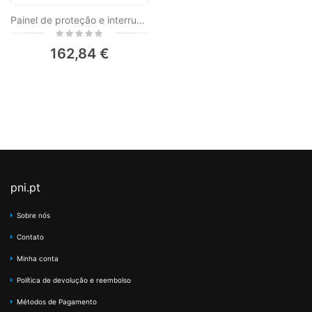
Painel de proteção e interrupção do sistema solar monofásico PNI CBM-2
Rating:
0%
162,84 €
pni.pt
Sobre nós
Contato
Minha conta
Política de devolução e reembolso
Métodos de Pagamento