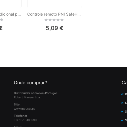
Controle remoto adicional para o relé PNI CA500
Controle remoto PNI SafeHouse HS190 para sistemas de alarme sem fio, armar, desarmar, armar parcial, funções de alarme de pânico
Rating:
0%
€
5,09 €
Onde comprar?
Ca
Distribuidor oficial em Portugal:
R
Robert Mauser Lda.
S
Site:
www.mauser.pt
S
Telefone:
+351 218435990
S
Email: