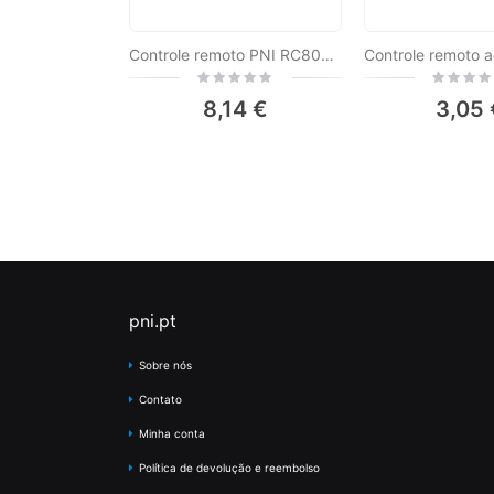
Controle remoto PNI RC800 adicional para kit de automação de portão autoportante PNI AP800C e portões giratórios PNI MAB300
Rating:
Rating:
0%
0%
8,14 €
3,05 
pni.pt
Sobre nós
Contato
Minha conta
Política de devolução e reembolso