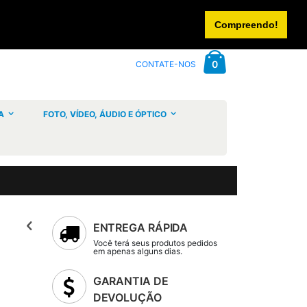
CONTACTE-NOS
INICIAR SESSÃO
CRIAR UMA CONTA
Compreendo!
Cart
artigos
0
CONTATE-NOS
A
FOTO, VÍDEO, ÁUDIO E ÓPTICO
ENTREGA RÁPIDA
Você terá seus produtos pedidos
em apenas alguns dias.
GARANTIA DE
DEVOLUÇÃO