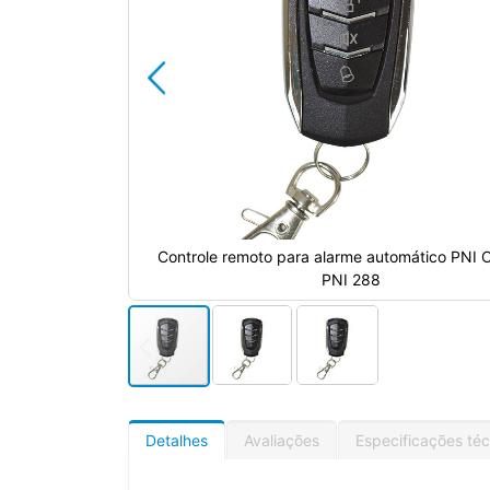
o PNI OV288 e
Controle remoto para alarme automático PNI
PNI 288
Detalhes
Avaliações
Especificações téc