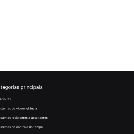
tegorias principais
ádio CB
istemas de videovigilância
istemas resistentes a assaltantes
istemas de controle do tempo