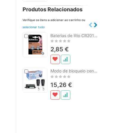
Produtos Relacionados
Verifique os itens a adicionar ao carrinho ou
selecionar tudo
Adicionar
Baterias de lítio CR2016N especializadas da Duracell, 2 unidades
Adicionar
ao
ao
Rating:
Ratin
carrinho
carrinho
0%
0%
2,85 €
28
Adicionar
Modo de bloqueio central PNI 288 com controle remoto
ao
Rating:
Ratin
carrinho
0%
0%
15,26 €
2,