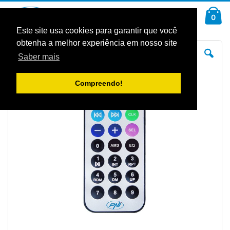
Ir
Car
para
arti
0
Pesquisa
o
Conteúdo
Este site usa cookies para garantir que você
obtenha a melhor experiência em nosso site
Saltar
Sal
para
pa
Saber mais
o
o
final
iníc
da
da
Galeria
Gal
Compreendo!
de
de
imagens
im