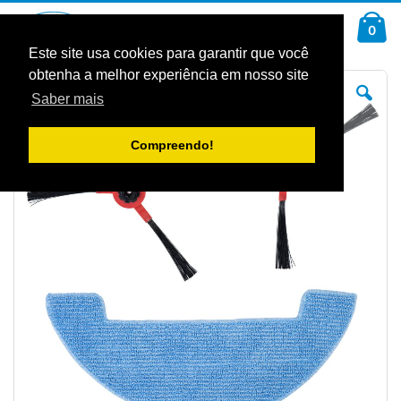
Ir
Car
para
arti
0
Pesquisa
o
Conteúdo
Este site usa cookies para garantir que você
obtenha a melhor experiência em nosso site
Saltar
Sal
para
pa
Saber mais
o
o
final
iníc
da
da
Galeria
Gal
Compreendo!
de
de
imagens
im