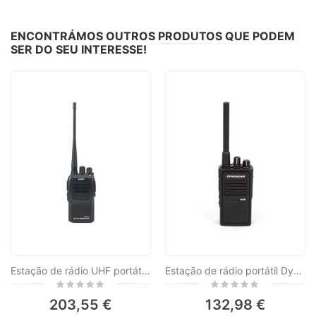
ENCONTRÁMOS OUTROS PRODUTOS QUE PODEM
SER DO SEU INTERESSE!
Estação de rádio UHF portátil PNI Alinco DJ-A-41-E, 128CH, 400-470 MHz, 1500 mAh, Scrambler, TOT, VOX, CTCSS-DCS
Estação de rádio portátil Dynascan D12U DMR UHF, 400-470 MHz, 32 canais
Rating:
Rating:
0%
0%
203,55 €
132,98 €