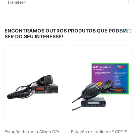
Transferir
ENCONTRÁMOS OUTROS PRODUTOS QUE PODEM
SER DO SEU INTERESSE!
Estação de rádio Alinco DR-B185HE PNI VHF 144-145.955 MHz, 500CH, DMTF, Scan, 12V
Estação de rádio VHF CRT SPACE V 136-174 MHz, 199 canais, programável para PC, 13,8 Vcc, Talk Around, Scan, Squelch, BCL, Mic Gain