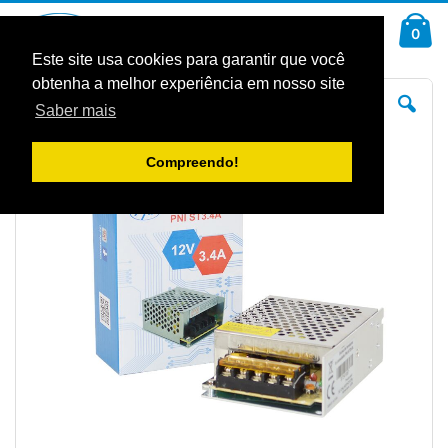
Ir
Car
para
arti
0
Pesquisa
o
Conteúdo
Este site usa cookies para garantir que você
obtenha a melhor experiência em nosso site
Saltar
Sal
para
pa
Saber mais
o
o
final
iníc
da
da
Galeria
Gal
Compreendo!
de
de
imagens
im