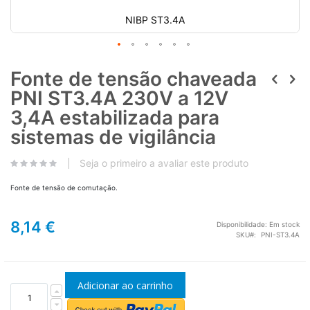
NIBP ST3.4A
Fonte de tensão chaveada
PNI ST3.4A 230V a 12V
3,4A estabilizada para
sistemas de vigilância
Seja o primeiro a avaliar este produto
Fonte de tensão de comutação.
8,14 €
Disponibilidade:
Em stock
SKU
PNI-ST3.4A
Adicionar ao carrinho