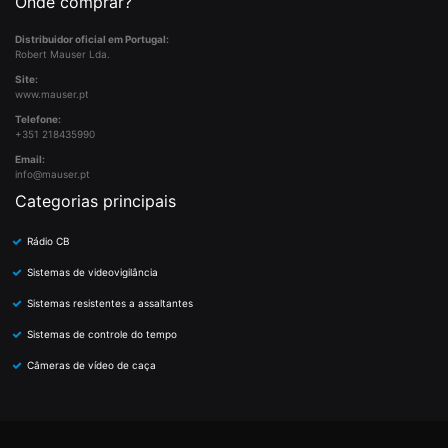
Onde comprar?
Distribuidor oficial em Portugal:
Robert Mauser Lda.
Site:
www.mauser.pt
Telefone:
+351 218435990
Email:
info@mauser.pt
Categorias principais
Rádio CB
Sistemas de videovigilância
Sistemas resistentes a assaltantes
Sistemas de controle do tempo
Câmeras de vídeo de caça