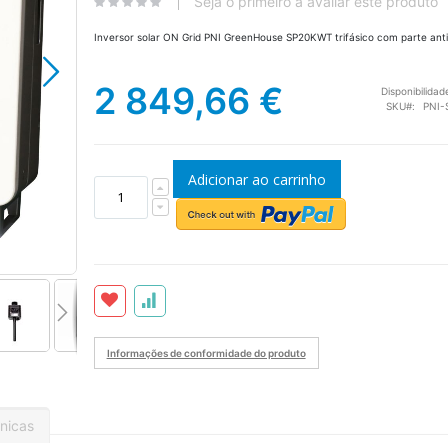
Seja o primeiro a avaliar este produto
Inversor solar ON Grid PNI GreenHouse SP20KWT trifásico com parte anti
2 849,66 €
Disponibilidad
SKU
PNI-
Adicionar ao carrinho
PNI-SP20KWT-2
Informações de conformidade do produto
nicas