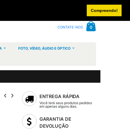
CONTACTE-NOS
INICIAR SESSÃO
CRIAR UMA CONTA
Compreendo!
Cart
artigos
0
CONTATE-NOS
A
FOTO, VÍDEO, ÁUDIO E ÓPTICO
ENTREGA RÁPIDA
Você terá seus produtos pedidos
em apenas alguns dias.
GARANTIA DE
DEVOLUÇÃO