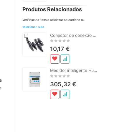
Produtos Relacionados
Verifique os itens a adicionar ao carrinho ou
selecionar tudo
Adicionar
Conector de conexão PNI MC4 Y mama-pai para cabo solar 4-6 mm
ao
Rating:
carrinho
0%
10,17 €
Medidor inteligente Huawei DTSU666-H 250A Medidor eletrônico bidirecional de duas fases para monitoramento de energia por inversor solar
Rating:
0%
a
305,32 €
r