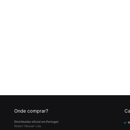
Onde comprar?
Ca
Distribuidor oficial em Portugal:
R
Robert Mauser Lda.