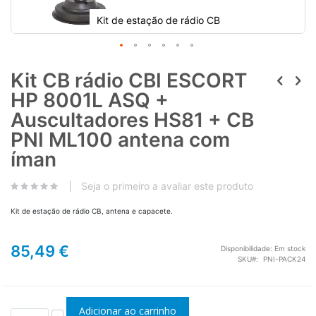
Kit de estação de rádio CB
Kit CB rádio CBI ESCORT
HP 8001L ASQ +
Auscultadores HS81 + CB
PNI ML100 antena com
íman
Seja o primeiro a avaliar este produto
Kit de estação de rádio CB, antena e capacete.
85,49 €
Disponibilidade:
Em stock
SKU
PNI-PACK24
Adicionar ao carrinho