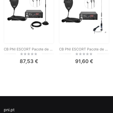
CB PNI ESCORT Pacote de estação de rádio HP 8001L ASQ 4W 12V, 40 canais + antena CB PNI Extra 40 com ímã incluído, comprimento 45 cm, 30W
CB PNI ESCORT Pacote de estação de rádio HP 8001L ASQ + Antena CB PNI S75 com cabo e montagem fixa
Rating:
Rating:
0%
0%
87,53 €
91,60 €
pni.pt