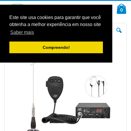
Ir
Car
para
arti
0
Pesquisa
o
Conteúdo
Este site usa cookies para garantir que você
obtenha a melhor experiência em nosso site
Saltar
Sal
para
pa
Saber mais
o
o
final
iníc
da
da
Galeria
Gal
Compreendo!
de
de
imagens
im