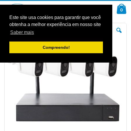
Ir
Car
para
arti
0
Pesquisa
o
Conteúdo
Este site usa cookies para garantir que você
obtenha a melhor experiência em nosso site
Saltar
Sal
para
pa
Saber mais
o
o
final
iníc
da
da
Galeria
Gal
Compreendo!
de
de
imagens
im