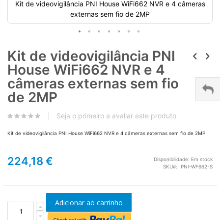
Kit de videovigilância PNI House WiFi662 NVR e 4 câmeras
externas sem fio de 2MP
Kit de videovigilância PNI
House WiFi662 NVR e 4
câmeras externas sem fio
de 2MP
Seja o primeiro a avaliar este produto
Kit de videovigilância PNI House WiFi662 NVR e 4 câmeras externas sem fio de 2MP
224,18 €
Disponibilidade:
Em stock
SKU
PNI-WF662-S
Adicionar ao carrinho