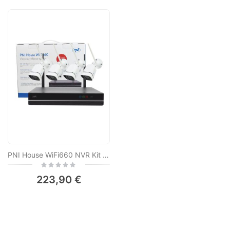
PNI House WiFi660 NVR Kit de vigilância por vídeo de 8 canais com 4 câmeras sem fio externas 3MP, P2P, IP66
Rating:
0%
223,90 €