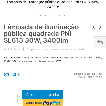
Lâmpada de iluminação pública quadrada PNI SL613 30W,
3400lm
Lâmpada de iluminação
pública quadrada PNI
SL613 30W, 3400lm
Seja o primeiro a avaliar este produto
PNI SL613 30w 3400 lm luminária de rua quadrada compatível com bateria PNI 24 Ah /
50AH / 70Ah e painel solar PNI Green House 120W
61,14 €
Disponibilidade:
Em stock
SKU
PNI-SL613-S
Adicionar ao carrinho