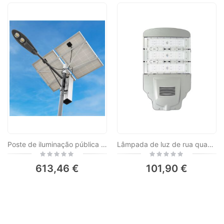
Poste de iluminação pública PNI SL802 com dois painéis fotovoltaicos de 2 x 80W, projetor LED de 2 x 30W, bateria de 60Ah e poste de montagem de 6 metros de comprimento
Lâmpada de luz de rua quadrada PNI SL619 90w
Rating:
Rating:
0%
0%
613,46 €
101,90 €