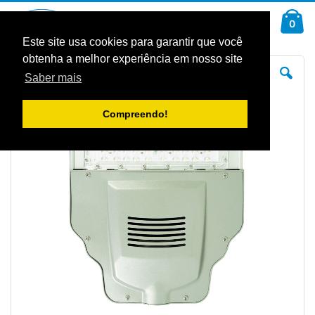
Ir
Car
para
arti
0
Pesquisa
o
Conteúdo
Este site usa cookies para garantir que você
obtenha a melhor experiência em nosso site
Saltar
Sal
para
pa
Saber mais
o
o
final
iníc
da
da
Galeria
Gal
Compreendo!
de
de
imagens
im