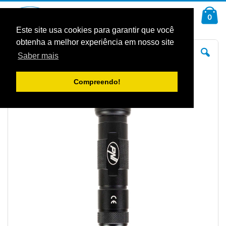
Ir
Car
para
arti
0
Pesquisa
o
Conteúdo
Este site usa cookies para garantir que você
obtenha a melhor experiência em nosso site
Saltar
Sal
para
pa
Saber mais
o
o
final
iníc
da
da
Galeria
Gal
Compreendo!
de
de
imagens
im