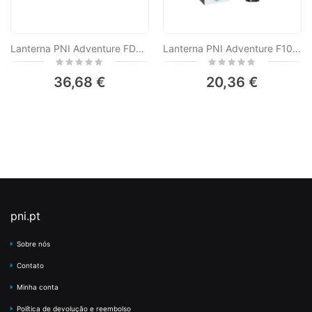
Lanterna PNI Adventure FDW28 5W, 650 lm, até 200 m, bateria 18650 3000mAh
Lanterna PNI Adventure F10 de alumínio com LED 1x6W, 500lm até 200m de foco, com bateria e porta USB-C
Rating:
Rating:
0%
0%
36,68 €
20,36 €
pni.pt
Sobre nós
Contato
Minha conta
Política de devolução e reembolso