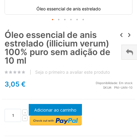
Óleo essencial de anis estrelado
Óleo essencial de anis
estrelado (illicium verum)
100% puro sem adição de
10 ml
Seja o primeiro a avaliar este produto
3,05 €
Disponibilidade:
Em stock
SKU
PNI-UAN-10
Adicionar ao carrinho