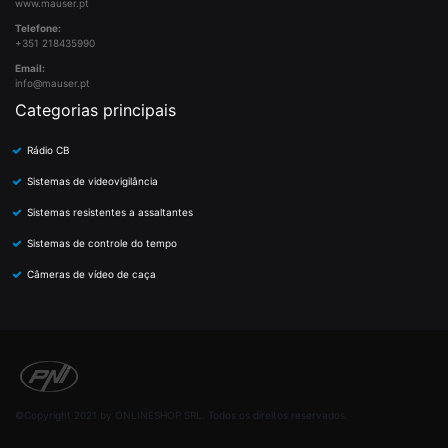
www.mauser.pt
Telefone:
+351 218435990
Email:
info@mauser.pt
Categorias principais
Rádio CB
Sistemas de videovigilância
Sistemas resistentes a assaltantes
Sistemas de controle do tempo
Câmeras de vídeo de caça
©Copyright 2021 by ONLINESHOP SRL. Todos os direitos reservados.