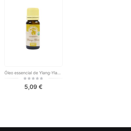
Óleo essencial de Ylang-Ylang (Cananga odorata), 100% puro sem adição, 10 ml
Rating:
0%
5,09 €