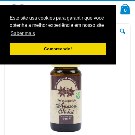
Ir
Car
para
arti
0
Pesquisa
o
Conteúdo
Este site usa cookies para garantir que você
obtenha a melhor experiência em nosso site
Saltar
Sal
para
pa
Saber mais
o
o
final
iníc
da
da
Galeria
Gal
Compreendo!
de
de
imagens
im