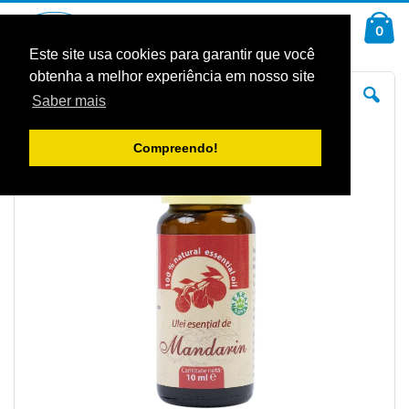
Ir
Car
para
arti
0
Pesquisa
o
Conteúdo
Este site usa cookies para garantir que você
obtenha a melhor experiência em nosso site
Saltar
Sal
para
pa
Saber mais
o
o
final
iníc
da
da
Galeria
Gal
Compreendo!
de
de
imagens
im