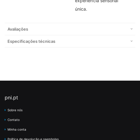
experiência sensorial
única.
Avaliações
Especificações técnicas
pni.pt
Sobre nós
Contato
Minha conta
Política de devolução e reembolso