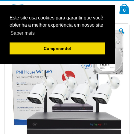
Ir
Car
para
arti
0
Pesquisa
o
Conteúdo
Este site usa cookies para garantir que você
obtenha a melhor experiência em nosso site
Saltar
Sal
para
pa
Saber mais
o
o
final
iníc
da
da
Galeria
Gal
Compreendo!
de
de
imagens
im