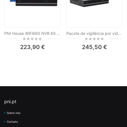
PNI House WiFi660 NVR Kit de vigilância por vídeo de 8 canais com 4 câmeras sem fio externas 3MP, P2P, IP66
Pacote de vigilância por vídeo PNI House WiFi660 NVR com 4 câmeras sem fio, 3MP e PNI SafeHouse 1TB HDD, 3,5'' incluído
Rating:
Rating:
0%
0%
223,90 €
245,50 €
pni.pt
Sobre nós
Contato