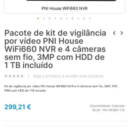
PNI House WiFi660 NVR
Pacote de kit de vigilância
por vídeo PNI House
WiFi660 NVR e 4 câmeras
sem fio, 3MP com HDD de
1 TB incluído
Seja o primeiro a avaliar este produto
Kit de vigilância por vídeo PNI House WiFi660 NVR e 4 câmeras sem fio, 3MP, P2P,
IP66 com HDD de 1TB incluído
299,21 €
Disponibilidade:
Esgotado
SKU
PNI-WF660-1TB