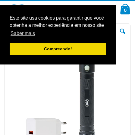
Ir
Car
para
arti
0
Pesquisa
o
Conteúdo
Este site usa cookies para garantir que você
obtenha a melhor experiência em nosso site
Saltar
Sal
para
pa
Saber mais
o
o
final
iníc
da
da
Galeria
Gal
Compreendo!
de
de
imagens
im