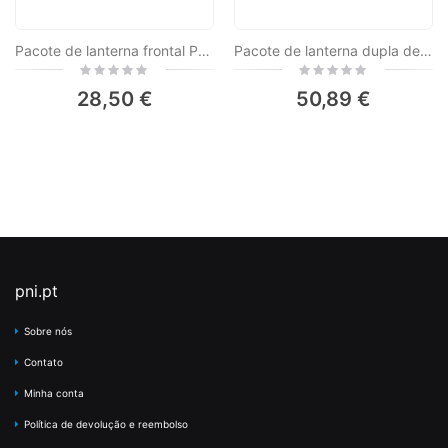
Pacote de lanterna frontal PNI Adventure F75 com LED 6W, 600 lm, em alumínio, com bateria e fonte de alimentação PNI CHG300 com porta USB C, QC3.0, PD3.0, PPS e porta USB-A, 30W
Pacote de lanterna dupla de alumínio PNI Adventure F200 com LED, bateria de 4000mAh, 3 LEDs de grande abertura e um com foco e fonte de alimentação PNI CHG300 com porta USB C, QC3.0, PD3.0, PPS e porta USB-A, 30W
Rating:
Rating:
0%
0%
28,50 €
50,89 €
pni.pt
Sobre nós
Contato
Minha conta
Política de devolução e reembolso