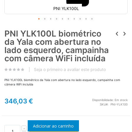
PNI YLK100L
PNI YLK100L biométrico
da Yala com abertura no
lado esquerdo, campainha
com câmera WiFi incluída
Seja o primeiro a avaliar este produto
PNI YLK100L biométrico da Yala com abertura no lado esquerdo, campainha com
câmera WiFi incluída
346,03 €
Disponibilidade:
Em stock
SKU
PNI-YLK100
Adicionar ao carrinho