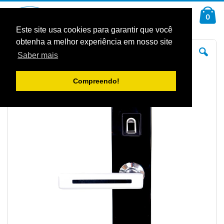
Ir
Car
para
arti
0
Pesquisa
o
Conteúdo
Este site usa cookies para garantir que você
obtenha a melhor experiência em nosso site
Saltar
Sal
para
pa
Saber mais
o
o
final
iníc
da
da
Galeria
Gal
Compreendo!
de
de
imagens
im