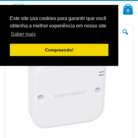
Ir
Car
para
arti
0
Pesquisa
o
Conteúdo
Este site usa cookies para garantir que você
obtenha a melhor experiência em nosso site
Saltar
Sal
para
pa
Saber mais
o
o
final
iníc
da
da
Galeria
Gal
Compreendo!
de
de
imagens
im