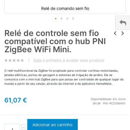
Relé de comando sem fio
Relé de controle sem fio
compatível com o hub PNI
ZigBee WiFi Mini.
Seja o primeiro a avaliar este produto
O relé multifuncional da ZigBee foi projetado para controlar cortinas motorizadas,
janelas elétricas, portas de garagem e sistemas de irrigação de jardins. Ele se
comunica com o mini hub ZigBee para que possa ser controlado de qualquer lugar do
mundo a partir do seu celular, através da Internet e do aplicativo HomeMate.
61,07 €
Disponibilidade:
Em stock
SKU
PNI-RCZIGMH01
Adicionar ao carrinho