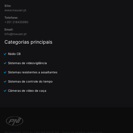
Site:
www.mauser.pt
Telefone:
+351 218435990
Email:
info@mauser.pt
Categorias principais
Rádio CB
Sistemas de videovigilância
Sistemas resistentes a assaltantes
Sistemas de controle do tempo
Câmeras de vídeo de caça
©Copyright 2021 by ONLINESHOP SRL. Todos os direitos reservados.