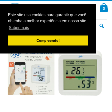
Ir
Car
para
arti
0
Pesquisa
o
Conteúdo
Este site usa cookies para garantir que você
obtenha a melhor experiência em nosso site
Saltar
Sal
para
pa
Saber mais
o
o
final
iníc
da
da
Galeria
Gal
Compreendo!
de
de
imagens
im