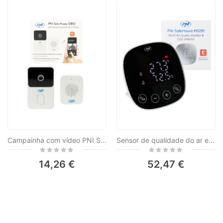
Campainha com vídeo PNI Safe House IDB12 WiFi, visibilidade noturna, IP54, bateria incorporada, controlo através da aplicação Tuya.
Sensor de qualidade do ar e dióxido de carbono (CO2) PNI SafeHouse HS291 com Wi-Fi, controle do aplicativo Tuya Smart, monitoramento de CO2, temperatura, umidade, exibição de data e hora, menu de configurações, bateria reserva, alarme sonoro e visual
Rating:
Rating:
0%
0%
14,26 €
52,47 €