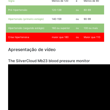
regra
Menos de 120
e
Menos de 80
Pré-hipertensão
120-139
ou
80-89
Hipertensão (primeiro estágio)
140-159
ou
90-99
Hipertensão (segundo estágio)
160 ou superior
ou
100 ou mais
Crise hipertensiva
maior que 180
ou
Maior que 110
Apresentação de vídeo
The SilverCloud Mb23 blood pressure monitor