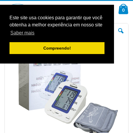
Ir
Car
para
arti
0
Pesquisa
o
Conteúdo
Este site usa cookies para garantir que você
obtenha a melhor experiência em nosso site
Saltar
Sal
para
pa
Saber mais
o
o
final
iníc
da
da
Galeria
Gal
Compreendo!
de
de
imagens
im