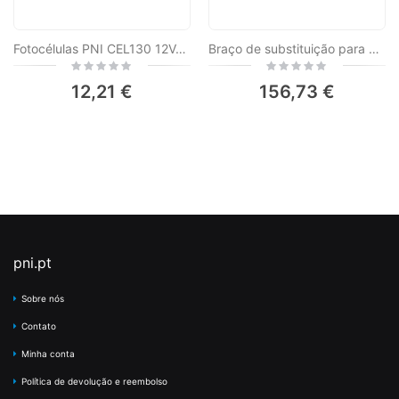
Fotocélulas PNI CEL130 12V-24V AC/DC, para sistemas de automatização de portões, IP55, pretas, 2 unidades.
Braço de substituição para a barreira de acesso ao estacionamento PNI, comprimento 6m
Rating:
Rating:
0%
0%
12,21 €
156,73 €
pni.pt
Sobre nós
Contato
Minha conta
Política de devolução e reembolso