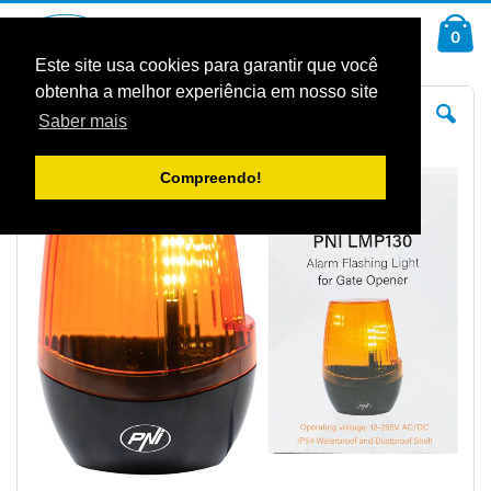
Ir
Car
para
arti
0
Pesquisa
o
Conteúdo
Este site usa cookies para garantir que você
obtenha a melhor experiência em nosso site
Saltar
Sal
para
pa
Saber mais
o
o
final
iníc
da
da
Galeria
Gal
Compreendo!
de
de
imagens
im