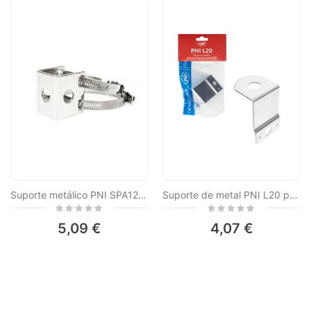
Suporte metálico PNI SPA125, com braçadeira metálica, para montagem da antena na barra transversal
Suporte de metal PNI L20 para montagem da antena de rádio CB na cúpula
Rating:
Rating:
0%
0%
5,09 €
4,07 €