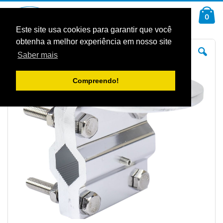
Ir
Car
para
arti
0
Pesquisa
o
Conteúdo
Este site usa cookies para garantir que você
obtenha a melhor experiência em nosso site
Saltar
Sal
para
pa
Saber mais
o
o
final
iníc
da
da
Galeria
Gal
Compreendo!
de
de
imagens
im