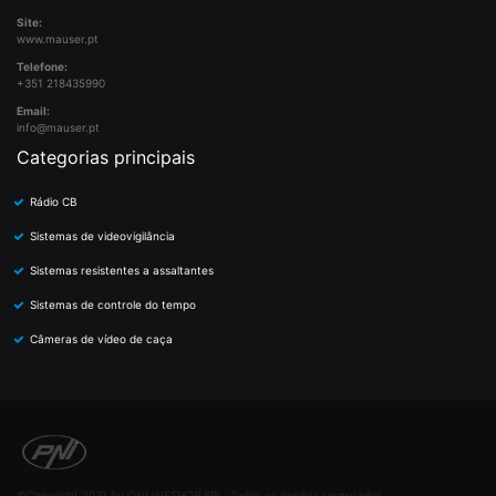
Site:
www.mauser.pt
Telefone:
+351 218435990
Email:
info@mauser.pt
Categorias principais
Rádio CB
Sistemas de videovigilância
Sistemas resistentes a assaltantes
Sistemas de controle do tempo
Câmeras de vídeo de caça
©Copyright 2021 by ONLINESHOP SRL. Todos os direitos reservados.