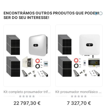
ENCONTRÁMOS OUTROS PRODUTOS QUE PODEM
SER DO SEU INTERESSE!
Kit completo prosumador trifásico de 20kW com 56 painéis de 370W, acessórios e montagem incluídos + medidor inteligente e dongle wifi
Kit prosumador monofásico completo de 6kW com 16 painéis de 370W, acessórios e montagem incluídos + medidor inteligente e dongle wifi
Rating:
Rating:
0%
0%
22 797,30 €
7 327,70 €