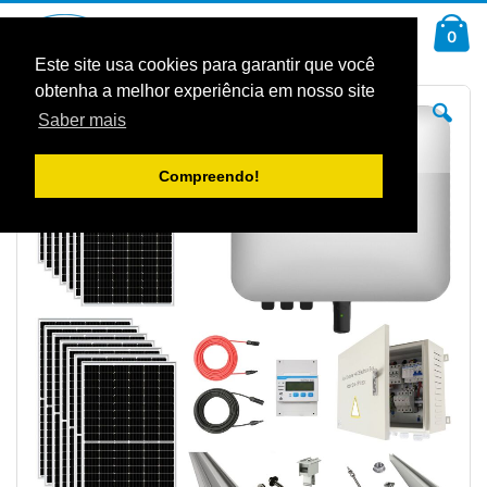
Ir
Car
para
arti
0
Pesquisa
o
Conteúdo
Este site usa cookies para garantir que você
obtenha a melhor experiência em nosso site
Saltar
Sal
para
pa
Saber mais
o
o
final
iníc
da
da
Galeria
Gal
Compreendo!
de
de
imagens
im