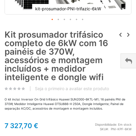
kit-prosumador-PNI-trifazic-6kW
Kit prosumador trifásico
completo de 6kW com 16
painéis de 370W,
acessórios e montagem
incluídos + medidor
inteligente e dongle wifi
Seja o primeiro a avaliar este produto
O kit inclui: Inversor On Grid trifásico Huawei SUN2000-6KTL-M1; 16 painéis PNI de
370W; Medidor Inteligente Huawei DTSU666-H 250A, Dongle Inteligente; Painel de
separação AC/DC, acessórios de montagem e montagem incluídos.
7 327,70 €
Disponibilidade:
Em stock
SKU
PNI-KPF-6KW